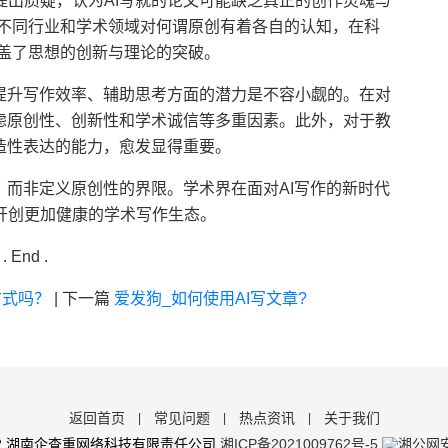
出质疑，认为AI写就的论文可能缺乏真正的创作灵魂与
。不同行业和学术领域对何谓原创有着各自的认知，在科
涵盖了思想的创新与理论的突破。
在提升写作效率、辅助思考方面的潜力是不容小觑的。在对
虑原创性、创新性和学术诚信等多重因素。此外，对于教
造性表达的能力，愈发显得重要。
，而非定义原创性的界限。学术界在面对AI写作的新时代
开创更加健康的学术写作生态。
. End .
方式吗？
|
下一篇
爱发狗_如何使用AI写文章?
返回首页
常见问题
热点资讯
关于我们
|
|
|
6-2022 湖南企查重网络科技有限责任公司
湘ICP备2021009762号-5
湘公网安备