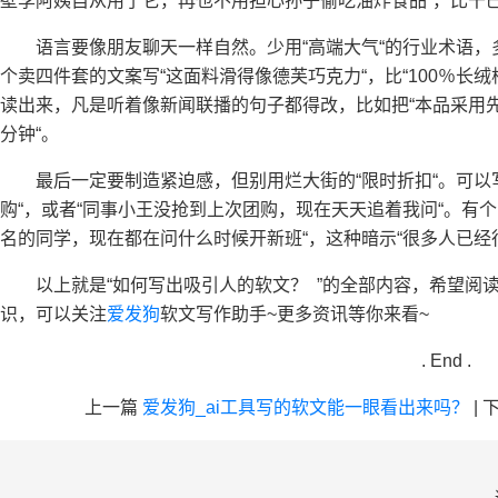
壁李阿姨自从用了它，再也不用担心孙子偷吃油炸食品“，比干巴
语言要像朋友聊天一样自然​​。少用“高端大气“的行业术语，多
个卖四件套的文案写“这面料滑得像德芙巧克力“，比“100％长
读出来，凡是听着像新闻联播的句子都得改，比如把“本品采用先
分钟“。
最后一定要​​制造紧迫感​​，但别用烂大街的“限时折扣“。
购“，或者“同事小王没抢到上次团购，现在天天追着我问“。有
名的同学，现在都在问什么时候开新班“，这种暗示“很多人已经
以上就是“
如何写出吸引人的软文？ ”的全部内容，希望阅
识，可以关注
爱发狗
软文写作助手~更多资讯等你来看~
. End .
上一篇
爱发狗_ai工具写的软文能一眼看出来吗？
|