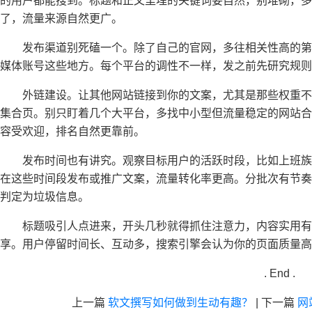
的用户都能搜到。标题和正文里埋的关键词要自然，别堆砌，多
了，流量来源自然更广。
发布渠道别死磕一个。除了自己的官网，多往相关性高的
媒体账号这些地方。每个平台的调性不一样，发之前先研究规则
外链建设。让其他网站链接到你的文案，尤其是那些权重
集合页。别只盯着几个大平台，多找中小型但流量稳定的网站合
容受欢迎，排名自然更靠前。
发布时间也有讲究。观察目标用户的活跃时段，比如上班
在这些时间段发布或推广文案，流量转化率更高。分批次有节奏
判定为垃圾信息。
标题吸引人点进来，开头几秒就得抓住注意力，内容实用
享。用户停留时间长、互动多，搜索引擎会认为你的页面质量高
. End .
上一篇
软文撰写如何做到生动有趣？
|
下一篇
网