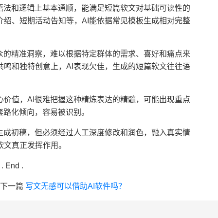
在语法和逻辑上基本通顺，能满足短篇软文对基础可读性的
绍、短期活动告知等，AI能依据常见模板生成相对完整
受众的精准洞察，难以根据特定群体的需求、喜好和痛点来
鸣和独特创意上，AI表现欠佳，生成的短篇软文往往语
心价值，AI很难把握这种精炼表达的精髓，可能出现重点
套路化倾向，容易被识别。
速生成初稿，但必须经过人工深度修改和润色，融入真实情
软文真正发挥作用。
. End .
下一篇
写文无感可以借助AI软件吗？