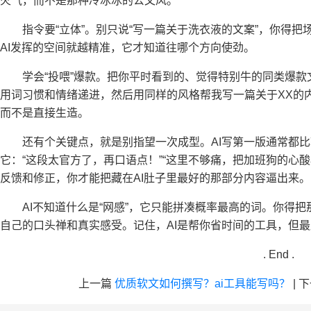
火气，而不是那种冷冰冰的公文风。
指令要“立体”。别只说“写一篇关于洗衣液的文案”，你得
AI发挥的空间就越精准，它才知道往哪个方向使劲。
学会“投喂”爆款。把你平时看到的、觉得特别牛的同类爆款
用词习惯和情绪递进，然后用同样的风格帮我写一篇关于XX的内容
而不是直接生造。
还有个关键点，就是别指望一次成型。AI写第一版通常都比
它：“这段太官方了，再口语点！”“这里不够痛，把加班狗的心酸
反馈和修正，你才能把藏在AI肚子里最好的那部分内容逼出来。
AI不知道什么是“网感”，它只能拼凑概率最高的词。你得
自己的口头禅和真实感受。记住，AI是帮你省时间的工具，但
. End .
上一篇
优质软文如何撰写？ai工具能写吗？
|
下