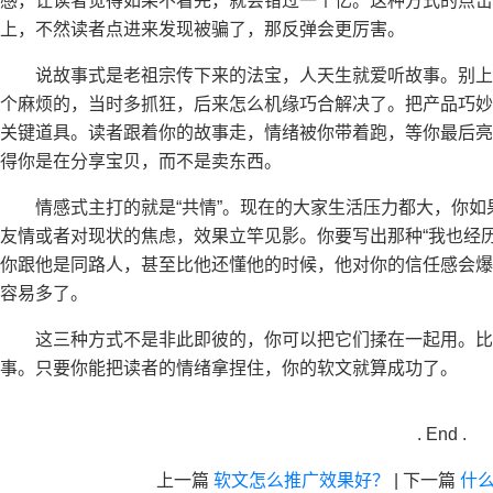
感，让读者觉得如果不看完，就会错过一个亿。这种方式的点击
上，不然读者点进来发现被骗了，那反弹会更厉害。
说故事式是老祖宗传下来的法宝，人天生就爱听故事。别
个麻烦的，当时多抓狂，后来怎么机缘巧合解决了。把产品巧妙
关键道具。读者跟着你的故事走，情绪被你带着跑，等你最后亮
得你是在分享宝贝，而不是卖东西。
情感式主打的就是“共情”。现在的大家生活压力都大，你
友情或者对现状的焦虑，效果立竿见影。你要写出那种“我也经历
你跟他是同路人，甚至比他还懂他的时候，他对你的信任感会爆
容易多了。
这三种方式不是非此即彼的，你可以把它们揉在一起用。
事。只要你能把读者的情绪拿捏住，你的软文就算成功了。
. End .
上一篇
软文怎么推广效果好？
|
下一篇
什么