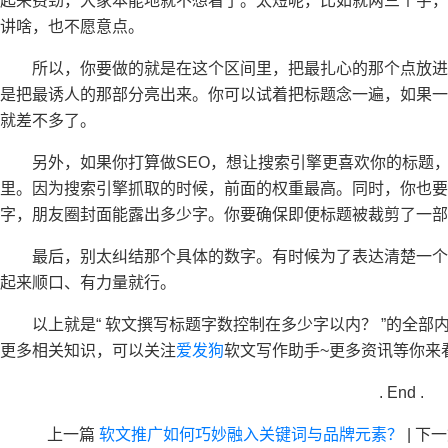
起来费劲，大家本能地就不想看了。太短呢，比如就两三个字，
讲啥，也不愿意点。
所以，你要做的就是在这个区间里，把最扎心的那个点放
是把最诱人的那部分亮出来。你可以试着把标题念一遍，如果一
就差不多了。
另外，如果你打算做SEO，想让搜索引擎更喜欢你的标题，
里。因为搜索引擎抓取的时候，前面的权重最高。同时，你也要
字，朋友圈封面能露出多少字。你要确保即便标题被裁剪了一部
最后，别太纠结那个具体的数字。有时候为了表达清楚一
起来顺口、有力量就行。
以上就是“
软文撰写标题字数控制在多少字以内？ ”的全部
更多相关知识，可以关注
爱发狗
软文写作助手~更多资讯等你来
. End .
上一篇
软文推广如何巧妙融入关键词与品牌元素？
|
下