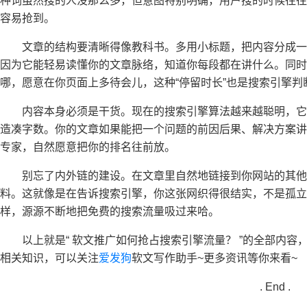
种词虽然搜的人没那么多，但意图特别明确，用户搜的时候往往
容易抢到。
文章的结构要清晰得像教科书。多用小标题，把内容分成
因为它能轻易读懂你的文章脉络，知道你每段都在讲什么。同时
哪，愿意在你页面上多待会儿，这种“停留时长”也是搜索引擎
内容本身必须是干货。现在的搜索引擎算法越来越聪明，
造凑字数。你的文章如果能把一个问题的前因后果、解决方案讲
专家，自然愿意把你的排名往前放。
别忘了内外链的建设。在文章里自然地链接到你网站的其
料。这就像是在告诉搜索引擎，你这张网织得很结实，不是孤立
样，源源不断地把免费的搜索流量吸过来哈。
以上就是“
软文推广如何抢占搜索引擎流量？ ”的全部内容
相关知识，可以关注
爱发狗
软文写作助手~更多资讯等你来看~
. End .